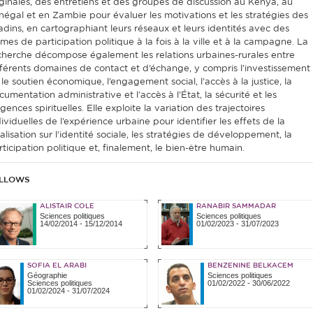
iginales, des entretiens et des groupes de discussion au Kenya, au
négal et en Zambie pour évaluer les motivations et les stratégies des
tadins, en cartographiant leurs réseaux et leurs identités avec des
rmes de participation politique à la fois à la ville et à la campagne. La
cherche décompose également les relations urbaines-rurales entre
fférents domaines de contact et d’échange, y compris l’investissement
 le soutien économique, l’engagement social, l’accès à la justice, la
umentation administrative et l’accès à l’État, la sécurité et les
gences spirituelles. Elle exploite la variation des trajectoires
ividuelles de l’expérience urbaine pour identifier les effets de la
alisation sur l’identité sociale, les stratégies de développement, la
rticipation politique et, finalement, le bien-être humain.
LLOWS
ALISTAIR COLE
RANABIR SAMMADAR
Sciences politiques
Sciences politiques
14/02/2014
-
15/12/2014
01/02/2023
-
31/07/2023
SOFIA EL ARABI
BENZENINE BELKACEM
Géographie
Sciences politiques
Sciences politiques
01/02/2022
-
30/06/2022
01/02/2024
-
31/07/2024