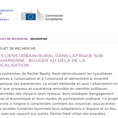
OJET DE RECHERCHE
BIOGRAPHIE
OJET DE RECHERCHE
ES LIENS URBAIN-RURAL DANS L’AFRIQUE SUB-
AHARIENNE : BOUGER AU-DELÀ DE LA
OCALISATION
s recherches de Rachel Beatty Riedl déconstruisent les hypothèses
atives à l’urbanisation et à l’urbanicité et démontrent la diversité
pirique des expériences. Le projet demande en quoi l’urbanisation en
nt que processus et expérience remodèle les identités politiques
sentielles des citoyens, leurs réseaux, leurs stratégies d’engagement
cial et économique et leurs modes de participation politique. Ce projet
erche à l’origine à comprendre comment les croyances sous-jacentes
s sociétés humaines façonnent leurs adaptations à l’espace et au lieu,
s unes par rapport aux autres. Rachel Riedl utilise des enquêtes