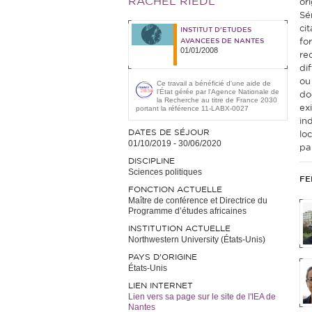
RACHEL RIEDL
or
Sé
ci
INSTITUT D'ETUDES
AVANCEES DE NANTES
fo
01/01/2008
re
di
ou
Ce travail a bénéficié d'une aide de
l’État gérée par l'Agence Nationale de
doc
la Recherche au titre de France 2030
exi
portant la référence 11-LABX-0027
ind
DATES DE SÉJOUR
loc
01/10/2019
-
30/06/2020
pa
DISCIPLINE
Sciences politiques
FE
FONCTION ACTUELLE
Maître de conférence et Directrice du
Programme d’études africaines
INSTITUTION ACTUELLE
Northwestern University (États-Unis)
PAYS D'ORIGINE
États-Unis
LIEN INTERNET
Lien vers sa page sur le site de l'IEA de
Nantes