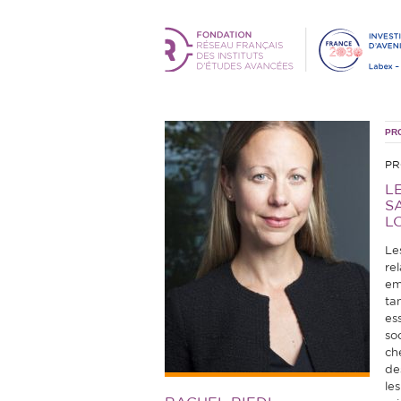
PR
PR
L
S
L
Le
rel
em
ta
es
so
ch
de
le