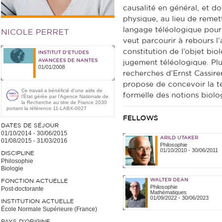
causalité en général, et do
physique, au lieu de remett
langage téléologique pour 
NICOLE PERRET
veut parcourir à rebours 
constitution de l’objet bio
INSTITUT D'ETUDES
AVANCEES DE NANTES
jugement téléologique. Plu
01/01/2008
recherches d’Ernst Cassire
propose de concevoir la 
Ce travail a bénéficié d'une aide de
formelle des notions biolo
l’État gérée par l'Agence Nationale de
la Recherche au titre de France 2030
portant la référence 11-LABX-0027
FELLOWS
DATES DE SÉJOUR
01/10/2014
-
30/06/2015
ARILD UTAKER
01/08/2015
-
31/03/2016
Philosophie
01/10/2010
-
30/06/2011
DISCIPLINE
Philosophie
Biologie
WALTER DEAN
FONCTION ACTUELLE
Philosophie
Post-doctorante
Mathématiques
01/09/2022
-
30/06/2023
INSTITUTION ACTUELLE
École Normale Supérieure (France)
PAYS D'ORIGINE