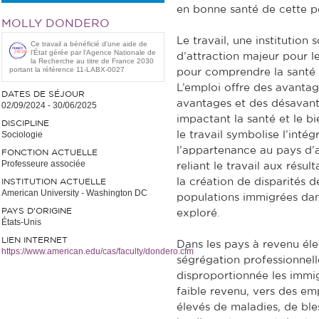
en bonne santé de cette p
MOLLY DONDERO
Le travail, une institution 
Ce travail a bénéficié d'une aide de
l’État gérée par l'Agence Nationale de
d’attraction majeur pour l
la Recherche au titre de France 2030
portant la référence 11-LABX-0027
pour comprendre la santé e
L’emploi offre des avantag
DATES DE SÉJOUR
avantages et des désavan
02/09/2024
-
30/06/2025
impactant la santé et le bi
DISCIPLINE
Sociologie
le travail symbolise l’intégr
l’appartenance au pays d’a
FONCTION ACTUELLE
Professeure associée
reliant le travail aux résul
la création de disparités 
INSTITUTION ACTUELLE
American University - Washington DC
populations immigrées dans
PAYS D'ORIGINE
exploré.
États-Unis
LIEN INTERNET
Dans les pays à revenu éle
https://www.american.edu/cas/faculty/dondero.cfm
ségrégation professionnell
disproportionnée les immig
faible revenu, vers des em
élevés de maladies, de ble