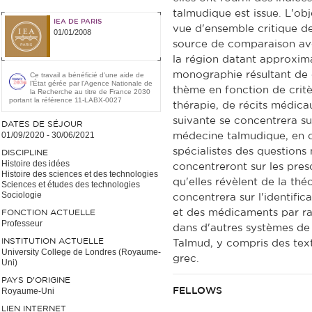
talmudique est issue. L'ob
IEA DE PARIS
vue d'ensemble critique 
01/01/2008
source de comparaison av
la région datant approxim
monographie résultant de c
Ce travail a bénéficié d'une aide de
l’État gérée par l'Agence Nationale de
thème en fonction de crit
la Recherche au titre de France 2030
portant la référence 11-LABX-0027
thérapie, de récits médicau
suivante se concentrera su
DATES DE SÉJOUR
01/09/2020
-
30/06/2021
médecine talmudique, en 
spécialistes des questions
DISCIPLINE
Histoire des idées
concentreront sur les pres
Histoire des sciences et des technologies
qu'elles révèlent de la thé
Sciences et études des technologies
Sociologie
concentrera sur l'identifi
et des médicaments par rap
FONCTION ACTUELLE
Professeur
dans d'autres systèmes d
INSTITUTION ACTUELLE
Talmud, y compris des tex
University College de Londres (Royaume-
grec.
Uni)
PAYS D'ORIGINE
Royaume-Uni
FELLOWS
LIEN INTERNET