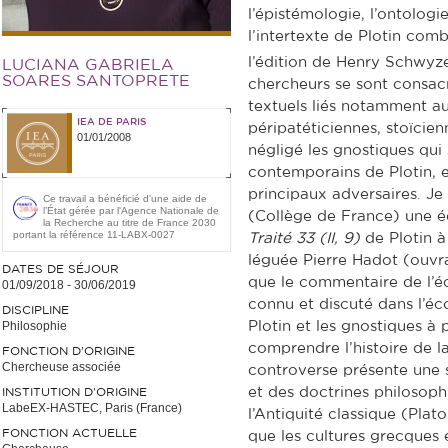
l’épistémologie, l’ontologi
l’intertexte de Plotin com
l’édition de Henry Schwyz
LUCIANA GABRIELA
SOARES SANTOPRETE
chercheurs se sont consacr
textuels liés notamment au
IEA DE PARIS
péripatéticiennes, stoïcien
01/01/2008
négligé les gnostiques qui
contemporains de Plotin, 
principaux adversaires. Je
Ce travail a bénéficié d'une aide de
l’État gérée par l'Agence Nationale de
(Collège de France) une 
la Recherche au titre de France 2030
portant la référence 11-LABX-0027
Traité 33 (II, 9)
de Plotin à
léguée Pierre Hadot (ouvrag
DATES DE SÉJOUR
que le commentaire de l’é
01/09/2018
-
30/06/2019
connu et discuté dans l’éc
DISCIPLINE
Philosophie
Plotin et les gnostiques à 
comprendre l’histoire de l
FONCTION D’ORIGINE
Chercheuse associée
controverse présente une 
et des doctrines philosoph
INSTITUTION D’ORIGINE
LabeEX-HASTEC, Paris (France)
l’Antiquité classique (Plato
FONCTION ACTUELLE
que les cultures grecques 