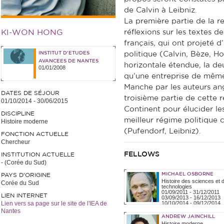
de Calvin à Leibniz.
La première partie de la 
KI-WON HONG
réflexions sur les textes 
français, qui ont projeté d’
INSTITUT D'ETUDES
politique (Calvin, Bèze, H
AVANCEES DE NANTES
horizontale étendue, la de
01/01/2008
qu’une entreprise de même
Manche par les auteurs ang
DATES DE SÉJOUR
troisième partie de cette 
01/10/2014
-
30/06/2015
Continent pour élucider l
DISCIPLINE
meilleur régime politique c
Histoire moderne
(Pufendorf, Leibniz).
FONCTION ACTUELLE
Chercheur
FELLOWS
INSTITUTION ACTUELLE
- (Corée du Sud)
MICHAEL OSBORNE
PAYS D'ORIGINE
Histoire des sciences et 
Corée du Sud
technologies
01/09/2011
-
31/12/2011
LIEN INTERNET
03/09/2013
-
16/12/2013
Lien vers sa page sur le site de l'IEA de
10/10/2014
-
09/12/2014
Nantes
ANDREW JAINCHILL
Histoire moderne