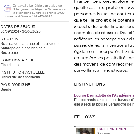
France - ce projet explore l'
Ce travail a bénéficié d'une aide de
qu'elle est interprétée à tra
l’État gérée par l'Agence Nationale de
la Recherche au titre de France 2030
personnes issues de context
portant la référence 11-LABX-0027
que tel, le projet a le poten
aspects des défis linguistique
DATES DE SÉJOUR
01/09/2024
-
30/06/2025
exemples de réussite. Des él
DISCIPLINE
reflétant les perceptions exis
Sciences du langage et linguistique
passé, de leurs intentions fut
Anthropologie et ethnologie
également incorporés. L'ambi
Sociologie
en lumière les possibilités d
FONCTION ACTUELLE
des moyens de contrecarrer l
Chercheuse
surveillance linguistiques.
INSTITUTION ACTUELLE
Université de Stockholm
DISTINCTIONS
PAYS D'ORIGINE
Suède
bourse Bernadotte de l'Académie 
En reconnaissance de ses travaux d'in
elle a reçu la bourse Bernadotte de
FELLOWS
EDDIE HARTMANN
Sociologie