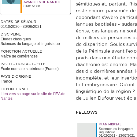
AVANCEES DE NANTES
sémitiques et, partant, l’h
01/01/2008
reste encore parsemée de 
cependant s’avère particul
DATES DE SÉJOUR
langues baptisées « sudar
01/10/2020
-
30/06/2021
écrite, ces langues ne son
DISCIPLINE
de milliers de personnes
Études classiques
Sciences du langage et linguistique
de disparition. Seules survi
de la Péninsule avant l’exp
FONCTION ACTUELLE
Maître de conférences
poids dans une étude comp
INSTITUTION ACTUELLE
diachronie est énorme. Ma
École normale supérieure (France)
des dix dernières années, 
PAYS D'ORIGINE
incomplète, et leur inserti
France
fait embryonnaire. Qu’ont-e
LIEN INTERNET
linguistique de la région ?
Lien vers sa page sur le site de l'IEA de
de Julien Dufour veut éclai
Nantes
FELLOWS
IMAN MERSAL
Sciences du langage et
linguistique
01/02/2021
-
13/07/2021