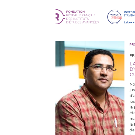
PR
PR
L
D
C
No
jus
d’a
jo
la
ét
ma
la 
de