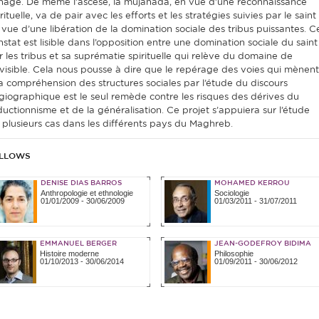
gnage. De même l’ascèse, la mujâhada, en vue d’une reconnaissance
rituelle, va de pair avec les efforts et les stratégies suivies par le saint
 vue d’une libération de la domination sociale des tribus puissantes. C
nstat est lisible dans l’opposition entre une domination sociale du saint
r les tribus et sa suprématie spirituelle qui relève du domaine de
invisible. Cela nous pousse à dire que le repérage des voies qui mènent
la compréhension des structures sociales par l’étude du discours
giographique est le seul remède contre les risques des dérives du
ductionnisme et de la généralisation. Ce projet s’appuiera sur l’étude
 plusieurs cas dans les différents pays du Maghreb.
LLOWS
DENISE DIAS BARROS
MOHAMED KERROU
Anthropologie et ethnologie
Sociologie
01/01/2009
-
30/06/2009
01/03/2011
-
31/07/2011
EMMANUEL BERGER
JEAN-GODEFROY BIDIMA
Histoire moderne
Philosophie
01/10/2013
-
30/06/2014
01/09/2011
-
30/06/2012