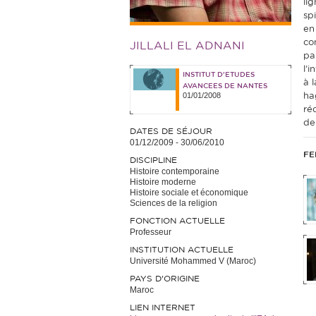
li
spi
en
co
JILLALI EL ADNANI
pa
l’
INSTITUT D'ETUDES
à 
AVANCEES DE NANTES
01/01/2008
ha
ré
de
DATES DE SÉJOUR
01/12/2009
-
30/06/2010
FE
DISCIPLINE
Histoire contemporaine
Histoire moderne
Histoire sociale et économique
Sciences de la religion
FONCTION ACTUELLE
Professeur
INSTITUTION ACTUELLE
Université Mohammed V (Maroc)
PAYS D'ORIGINE
Maroc
LIEN INTERNET