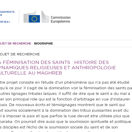
OJET DE RECHERCHE
BIOGRAPHIE
OJET DE RECHERCHE
A FÉMINISATION DES SAINTS : HISTOIRE DES
YNAMIQUES RELIGIEUSES ET ANTHROPOLOGIE
ULTURELLE AU MAGHREB
tre projet consiste en l’étude d’un phénomène qui n’a pas été étudié
qu’à ce jour. Il s’agit de la domination voir la féminisation des saints pa
utres lignages tribales laïques. Il suffit de dire que le saint a du mal a
uer son principal rôle qui est la fonction d’arbitrage en vue d’instaurer
 paix. De nouveaux écrits et témoignages montrent que le saint qui
ait soumis socialement à la domination des tribus puissantes avait du
l à imposer la paix et que parfois la ruse devait être utilisée plus que
baraka. On pourrait dire aussi que la soumission spirituelle et politique
s disciples est l’écho de la soumission sociale du saint et de son