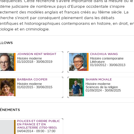
nséquences. Cette recherche s’avère importante dans la mesure où le
stème judiciaire de nombreux pays d’Europe occidentale s’inspire
rectement des modèles anglais et français créés au 18ème siècle. La
cherche s’inscrit par conséquent pleinement dans les débats
ientifiques et historiographiques contemporains en histoire, en droit, e
ciologie et en criminologie.
LLOWS
JOHNSON KENT WRIGHT
CHAOHUA WANG
Histoire moderne
Histoire contemporaine
01/10/2018
-
30/06/2019
Littérature
01/10/2012
-
30/06/2013
BARBARA COOPER
SHAWN MCHALE
Histoire moderne
Histoire moderne
01/02/2015
-
30/06/2015
Sciences de la religion
01/09/2024
-
30/06/2025
ÉNEMENTS
POLICES ET ORDRE PUBLIC
EN FRANCE ET EN
ANGLETERRE (1750-1850).
04/04/2014 -
09:00
-
17:00
LES PERSPECTIVES DE