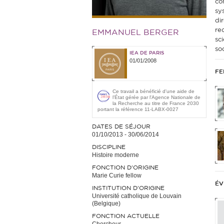
co
sy
di
re
EMMANUEL BERGER
sc
so
IEA DE PARIS
01/01/2008
FE
Ce travail a bénéficié d'une aide de
l’État gérée par l'Agence Nationale de
la Recherche au titre de France 2030
portant la référence 11-LABX-0027
DATES DE SÉJOUR
01/10/2013
-
30/06/2014
DISCIPLINE
Histoire moderne
FONCTION D’ORIGINE
Marie Curie fellow
ÉV
INSTITUTION D’ORIGINE
Université catholique de Louvain
(Belgique)
FONCTION ACTUELLE