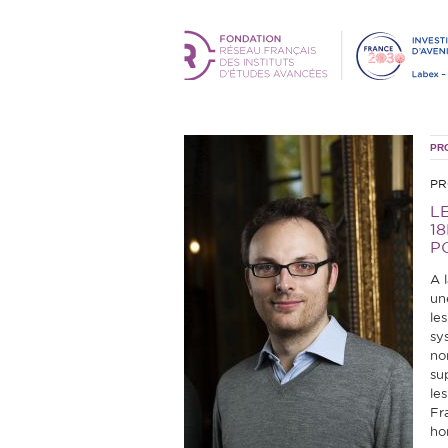
PR
PR
L
1
P
A 
un
les
sy
no
sup
les
Fr
ho