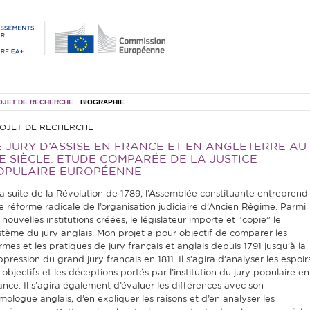
OJET DE RECHERCHE
BIOGRAPHIE
OJET DE RECHERCHE
E JURY D’ASSISE EN FRANCE ET EN ANGLETERRE AU
8E SIÈCLE. ETUDE COMPARÉE DE LA JUSTICE
OPULAIRE EUROPÉENNE
la suite de la Révolution de 1789, l’Assemblée constituante entreprend
e réforme radicale de l’organisation judiciaire d’Ancien Régime. Parmi
 nouvelles institutions créées, le législateur importe et “copie” le
stème du jury anglais. Mon projet a pour objectif de comparer les
rmes et les pratiques de jury français et anglais depuis 1791 jusqu’à la
pression du grand jury français en 1811. Il s’agira d’analyser les espoirs
 objectifs et les déceptions portés par l’institution du jury populaire en
ance. Il s’agira également d’évaluer les différences avec son
mologue anglais, d’en expliquer les raisons et d’en analyser les