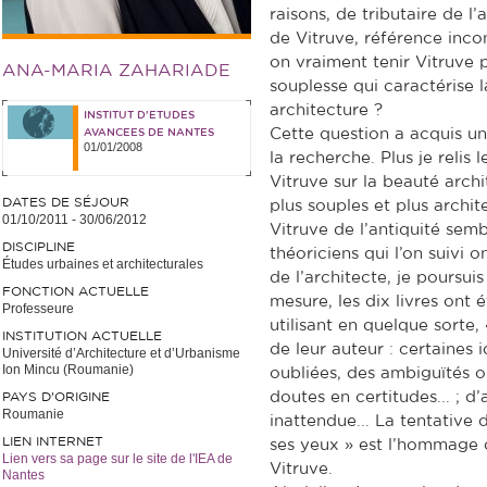
raisons, de tributaire de l
de Vitruve, référence inco
on vraiment tenir Vitruve
ANA-MARIA ZAHARIADE
souplesse qui caractérise 
architecture ?
INSTITUT D'ETUDES
Cette question a acquis un
AVANCEES DE NANTES
01/01/2008
la recherche. Plus je relis l
Vitruve sur la beauté arch
DATES DE SÉJOUR
plus souples et plus archite
01/10/2011
-
30/06/2012
Vitruve de l’antiquité semb
DISCIPLINE
théoriciens qui l’on suivi o
Études urbaines et architecturales
de l’architecte, je poursui
FONCTION ACTUELLE
mesure, les dix livres ont é
Professeure
utilisant en quelque sorte,
INSTITUTION ACTUELLE
de leur auteur : certaines 
Université d’Architecture et d’Urbanisme
Ion Mincu (Roumanie)
oubliées, des ambiguïtés 
doutes en certitudes... ; d
PAYS D'ORIGINE
Roumanie
inattendue... La tentative 
LIEN INTERNET
ses yeux » est l’hommage q
Lien vers sa page sur le site de l'IEA de
Vitruve.
Nantes