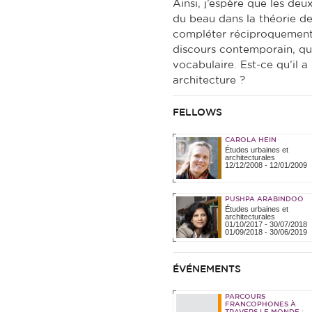
Ainsi, j’espère que les de
du beau dans la théorie de
compléter réciproquement. 
discours contemporain, qu
vocabulaire. Est-ce qu’il a
architecture ?​
FELLOWS
CAROLA HEIN
Études urbaines et
architecturales
12/12/2008
-
12/01/2009
PUSHPA ARABINDOO
Études urbaines et
architecturales
01/10/2017
-
30/07/2018
01/09/2018
-
30/06/2019
ÉVÉNEMENTS
PARCOURS
FRANCOPHONES À