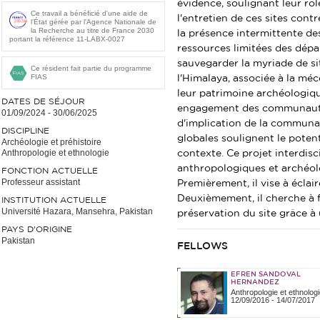
évidence, soulignant leur rôl
Ce travail a bénéficié d'une aide de
l'entretien de ces sites con
l’État gérée par l'Agence Nationale de
la Recherche au titre de France 2030
la présence intermittente d
portant la référence 11-LABX-0027
ressources limitées des dép
sauvegarder la myriade de si
Ce résident fait partie du programme
FIAS
l'Himalaya, associée à la m
leur patrimoine archéologiqu
DATES DE SÉJOUR
engagement des communauté
01/09/2024
-
30/06/2025
d'implication de la communau
DISCIPLINE
globales soulignent le poten
Archéologie et préhistoire
Anthropologie et ethnologie
contexte. Ce projet interdisc
anthropologiques et archéolo
FONCTION ACTUELLE
Professeur assistant
Premièrement, il vise à éclai
Deuxièmement, il cherche à fa
INSTITUTION ACTUELLE
Université Hazara, Mansehra, Pakistan
préservation du site grâce à 
PAYS D'ORIGINE
Pakistan
FELLOWS
EFREN SANDOVAL
HERNANDEZ
Anthropologie et ethnologi
12/09/2016
-
14/07/2017