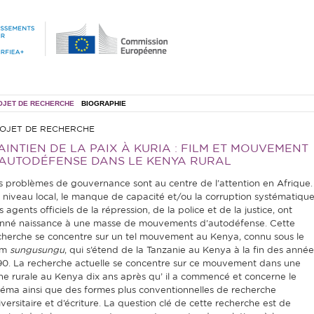
OJET DE RECHERCHE
BIOGRAPHIE
OJET DE RECHERCHE
AINTIEN DE LA PAIX À KURIA : FILM ET MOUVEMENT
’AUTODÉFENSE DANS LE KENYA RURAL
s problèmes de gouvernance sont au centre de l’attention en Afrique.
 niveau local, le manque de capacité et/ou la corruption systématiqu
 agents officiels de la répression, de la police et de la justice, ont
nné naissance à une masse de mouvements d’autodéfense. Cette
cherche se concentre sur un tel mouvement au Kenya, connu sous le
om
sungusungu
, qui s’étend de la Tanzanie au Kenya à la fin des année
90. La recherche actuelle se concentre sur ce mouvement dans une
ne rurale au Kenya dix ans après qu’ il a commencé et concerne le
néma ainsi que des formes plus conventionnelles de recherche
iversitaire et d’écriture. La question clé de cette recherche est de