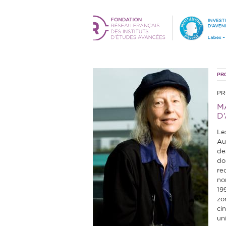
PR
PR
M
D
Le
Au
des
do
re
n
19
zo
ci
un