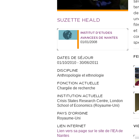
sa
te
de
un
SUZETTE HEALD
fi
et
INSTITUT D'ETUDES
co
AVANCEES DE NANTES
01/01/2008
spé
FE
DATES DE SÉJOUR
01/10/2010
-
30/06/2011
DISCIPLINE
Anthropologie et ethnologie
FONCTION ACTUELLE
Chargée de recherche
INSTITUTION ACTUELLE
Crisis States Research Centre, London
School of Economics (Royaume-Uni)
PAYS D'ORIGINE
Royaume-Uni
LIEN INTERNET
VI
Lien vers sa page sur le site de l'IEA de
Nantes