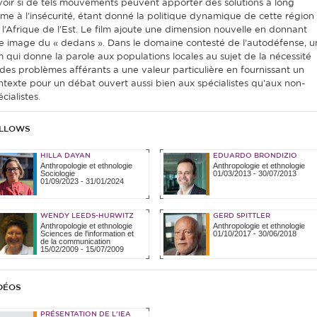
voir si de tels mouvements peuvent apporter des solutions à long
rme à l’insécurité, étant donné la politique dynamique de cette région
 l’Afrique de l’Est. Le film ajoute une dimension nouvelle en donnant
e image du « dedans ». Dans le domaine contesté de l’autodéfense, u
lm qui donne la parole aux populations locales au sujet de la nécessité
 des problèmes afférants a une valeur particulière en fournissant un
ntexte pour un débat ouvert aussi bien aux spécialistes qu’aux non-
cialistes.
LLOWS
HILLA DAYAN
EDUARDO BRONDIZIO
Anthropologie et ethnologie
Anthropologie et ethnologie
Sociologie
01/03/2013
-
30/07/2013
01/09/2023
-
31/01/2024
WENDY LEEDS-HURWITZ
GERD SPITTLER
Anthropologie et ethnologie
Anthropologie et ethnologie
Sciences de l'information et
01/10/2017
-
30/06/2018
de la communication
15/02/2009
-
15/07/2009
DÉOS
PRÉSENTATION DE L'IEA