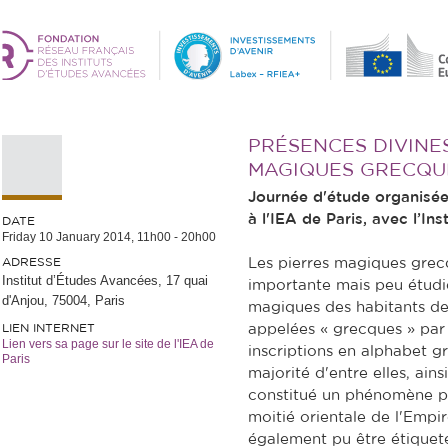
PRÉSENCES DIVINE
MAGIQUES GRECQU
Journée d'étude organisée
à l'IEA de Paris,
avec l’Ins
DATE
Friday 10 January 2014,
11h00
-
20h00
ADRESSE
Les pierres magiques grec
Institut d’Études Avancées, 17 quai
importante mais peu étudié
d'Anjou, 75004, Paris
magiques des habitants de 
LIEN INTERNET
appelées « grecques » par
Lien vers sa page sur le site de l'IEA de
inscriptions en alphabet g
Paris
majorité d'entre elles, ain
constitué un phénomène pr
moitié orientale de l'Empir
également pu être étiquet