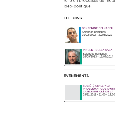
relie un processus de mét
idéo-politique.
FELLOWS
BENZENINE BELKACEM
Sciences politiques
01/02/2022
-
30/06/2022
VINCENT DELLA SALA
Sciences politiques
16/09/2013
-
15/07/2014
ÉVÉNEMENTS
SOCIÉTÉ CIVILE ? LA
PROBLÉMATIQUE D'UN
CATÉGORIE CLÉ DE LA
29/11/2011 -
11:00
-
12:30
RECHERCHE SOCIO-
SCIENTIFIQUE ET
PERSPECTIVES DE SA
RÉSOLUTION