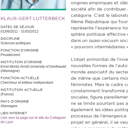
origines empiriques et idé
société afin de contribuer 
catégorie. C'est le laborat
KLAUS-GERT LUTTERBECK
IIIème République qui fourn
DATES DE SÉJOUR
représente l'expérience h
01/06/2011
-
31/03/2012
sphère politique effective e
DISCIPLINE
dans un quasi-vacuum social
Sciences politiques
« pouvoirs intermédiaires »
FONCTION D’ORIGINE
Privatdozent
L’objet primordial de l'inve
INSTITUTION D’ORIGINE
nouvelles formes de l’auto-
Ernst-Moritz-Arndt University of Greifswald
(Allemagne)
monde associatif du secteu
FONCTION ACTUELLE
de même que certains mo
Chercheur et éditeur indépendant
féministes. Mais le cadre c
INSTITUTION ACTUELLE
constamment transformé pa
(France)
sociales, figure pareilleme
PAYS D'ORIGINE
ne se limite pourtant pas a
Allemagne
également les idées politiq
LIEN INTERNET
processus de l'émergence de
Lien vers sa page sur le site du Collegium
de Lyon
projet en général, il se ve