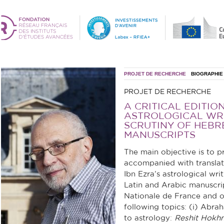
PROJET DE RECHERCHE
BIOGRAPHIE
PROJET DE RECHERCHE
A CRITICAL EDITIO
ASTROLOGICAL WRI
SCRUTINY OF HEBR
MANUSCRIPTS
The main objective is to pr
accompanied with transla
Ibn Ezra’s astrological wri
Latin and Arabic manuscri
Nationale de France and oth
following topics: (i) Abra
to astrology:
Reshit Hok