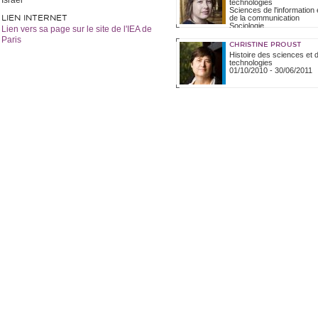
Israël
technologies
Sciences de l'information 
LIEN INTERNET
de la communication
Sociologie
Lien vers sa page sur le site de l'IEA de
Informatique et systèmes
Paris
intelligents
CHRISTINE PROUST
01/02/2020
-
30/06/2020
Histoire des sciences et 
technologies
01/10/2010
-
30/06/2011