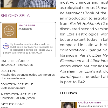
most voluminous and most
astrological corpus (8 ma
ha-Mazzalot
(Book of the 
SHLOMO SELA
an introduction to astrolog
from
Reshit Hokhmah
(2 m
IEA DE PARIS
discovered second versio
01/01/2008
Ibn Ezra’s astrological wo
but are extant today in Lat
Ce travail a bénéficié d'une aide de
composed in Latin with Ab
l’État gérée par l'Agence Nationale de
la Recherche au titre de France 2030
collaboration:
Liber de Nat
portant la référence 11-LABX-0027
libraries in Paris);
Liber Na
Eleccionum
and
Liber Int
DATES DE SÉJOUR
15/02/2016
-
15/07/2016
works which are considered
DISCIPLINE
Abraham Ibn Ezra’s astrol
Histoire des sciences et des technologies
astrologiae
, a popular Lat
Histoire médiévale
in part to 1142.
FONCTION ACTUELLE
Professeur émérite
FELLOWS
INSTITUTION ACTUELLE
Université Bar-Ilan (Israël)
ANGÈLE CHRISTIN
PAYS D'ORIGINE
Histoire des sciences et 