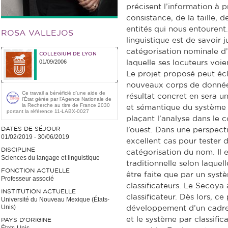
précisent l’information à 
consistance, de la taille, de
entités qui nous entourent
ROSA VALLEJOS
linguistique est de savoir 
catégorisation nominale d’
COLLEGIUM DE LYON
01/09/2006
laquelle ses locuteurs voie
Le projet proposé peut écl
nouveaux corps de données
Ce travail a bénéficié d'une aide de
résultat concret en sera
l’État gérée par l'Agence Nationale de
la Recherche au titre de France 2030
et sémantique du système 
portant la référence 11-LABX-0027
plaçant l’analyse dans le 
DATES DE SÉJOUR
l’ouest. Dans une perspect
01/02/2019
-
30/06/2019
excellent cas pour tester 
DISCIPLINE
catégorisation du nom. Il 
Sciences du langage et linguistique
traditionnelle selon laquell
FONCTION ACTUELLE
être faite que par un sys
Professeur associé
classificateurs. Le Secoya a
INSTITUTION ACTUELLE
classificateur. Dès lors, ce
Université du Nouveau Mexique (États-
Unis)
développement d’un cadre 
et le système par classific
PAYS D'ORIGINE