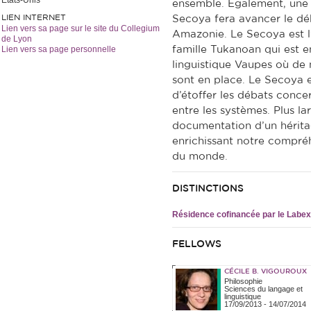
États-Unis
ensemble. Egalement, une
LIEN INTERNET
Secoya fera avancer le déb
Lien vers sa page sur le site du Collegium
Amazonie. Le Secoya est l
de Lyon
Lien vers sa page personnelle
famille Tukanoan qui est e
linguistique Vaupes où de
sont en place. Le Secoya e
d’étoffer les débats concer
entre les systèmes. Plus la
documentation d’un héritag
enrichissant notre compréh
du monde.
DISTINCTIONS
Résidence cofinancée par le Lab
FELLOWS
CÉCILE B. VIGOUROUX
Philosophie
Sciences du langage et
linguistique
17/09/2013
-
14/07/2014