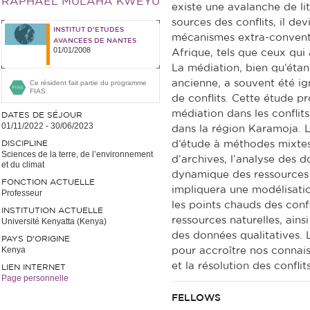
RAPHAEL MULAHA KWEYU
existe une avalanche de li
sources des conflits, il dev
INSTITUT D'ETUDES
mécanismes extra-conventio
AVANCEES DE NANTES
01/01/2008
Afrique, tels que ceux qu
La médiation, bien qu’étant
ancienne, a souvent été ig
Ce résident fait partie du programme
FIAS
de conflits. Cette étude p
médiation dans les conflits
DATES DE SÉJOUR
01/11/2022
-
30/06/2023
dans la région Karamoja. L
DISCIPLINE
d’étude à méthodes mixte
Sciences de la terre, de l’environnement
d’archives, l’analyse des do
et du climat
dynamique des ressources 
FONCTION ACTUELLE
impliquera une modélisatio
Professeur
les points chauds des confl
INSTITUTION ACTUELLE
ressources naturelles, ains
Université Kenyatta (Kenya)
des données qualitatives. L
PAYS D'ORIGINE
Kenya
pour accroître nos connais
et la résolution des confl
LIEN INTERNET
Page personnelle
FELLOWS