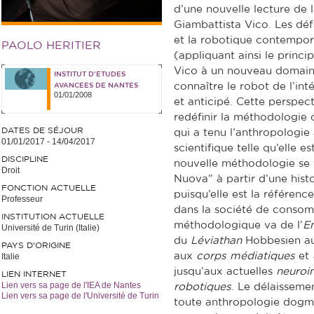
d’une nouvelle lecture de 
Giambattista Vico. Les défi
et la robotique contempor
PAOLO HERITIER
(appliquant ainsi le princ
Vico à un nouveau domain
INSTITUT D'ETUDES
connaître le robot de l’inté
AVANCEES DE NANTES
01/01/2008
et anticipé. Cette perspec
redéfinir la méthodologie
DATES DE SÉJOUR
qui a tenu l’anthropologie 
01/01/2017
-
14/04/2017
scientifique telle qu’elle 
DISCIPLINE
nouvelle méthodologie se 
Droit
Nuova” à partir d’une hist
FONCTION ACTUELLE
puisqu’elle est la référenc
Professeur
dans la société de consom
INSTITUTION ACTUELLE
méthodologique va de l’
E
Université de Turin (Italie)
du
Léviathan
Hobbesien aux
PAYS D'ORIGINE
aux
corps
médiatiques
et
Italie
jusqu’aux actuelles
neuroi
LIEN INTERNET
Lien vers sa page de l'IEA de Nantes
robotiques
. Le délaisseme
Lien vers sa page de l'Université de Turin
toute anthropologie dogma