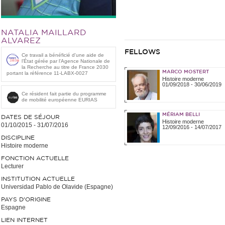
NATALIA MAILLARD
ALVAREZ
FELLOWS
Ce travail a bénéficié d'une aide de
l’État gérée par l'Agence Nationale de
la Recherche au titre de France 2030
MARCO MOSTERT
portant la référence 11-LABX-0027
Histoire moderne
01/09/2018
-
30/06/2019
Ce résident fait partie du programme
de mobilité européenne EURIAS
MÉRIAM BELLI
DATES DE SÉJOUR
Histoire moderne
01/10/2015
-
31/07/2016
12/09/2016
-
14/07/2017
DISCIPLINE
Histoire moderne
FONCTION ACTUELLE
Lecturer
INSTITUTION ACTUELLE
Universidad Pablo de Olavide (Espagne)
PAYS D'ORIGINE
Espagne
LIEN INTERNET