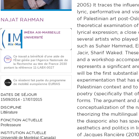
2005) It traces the influe
lyric, performative and vi
of Palestinian art post-Osl
NAJAT RAHMAN
theoretical examination of 
lyrical expression; a close
IMÉRA AIX-MARSEILLE
UNIVERSITÉ
several artists who played 
such as Suhair Hammad, El
Jacir, Sharif Waked. These
Ce travail a bénéficié d'une aide de
and a workshop accompanie
l’État gérée par l'Agence Nationale de
la Recherche au titre de France 2030
represents a significant an
portant la référence 11-LABX-0027
will be the first substanti
experimentation that has 
Ce résident fait partie du programme
de mobilité européenne EURIAS
Palestinian context and t
poetry (specifically that o
DATES DE SÉJOUR
15/09/2014
-
17/07/2015
forms. The argument and a
conceptualization of the n
DISCIPLINE
Littérature
theorizing the multilingual 
FONCTION ACTUELLE
the diasporic also has spa
Professeure
aesthetics and politics in l
INSTITUTION ACTUELLE
of Jacques Rancière (2010
Université de Montréal (Canada)