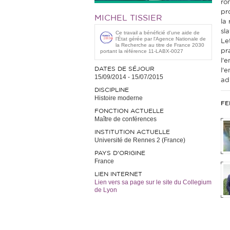
ro
pr
MICHEL TISSIER
la
sl
Ce travail a bénéficié d'une aide de
l’État gérée par l'Agence Nationale de
Le
la Recherche au titre de France 2030
pra
portant la référence 11-LABX-0027
l'
DATES DE SÉJOUR
l'
15/09/2014
-
15/07/2015
adm
DISCIPLINE
Histoire moderne
FE
FONCTION ACTUELLE
Maître de conférences
INSTITUTION ACTUELLE
Université de Rennes 2 (France)
PAYS D'ORIGINE
France
LIEN INTERNET
Lien vers sa page sur le site du Collegium
de Lyon