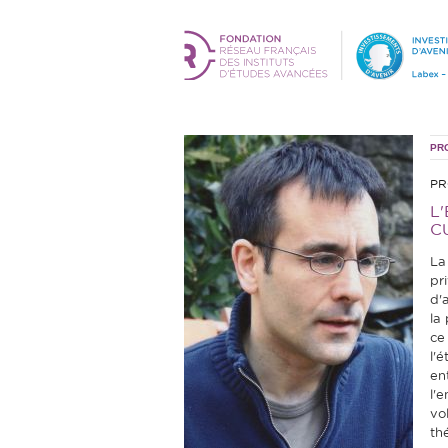
PR
PR
L
C
La
pr
d'a
la
ce 
l'é
ent
l'e
vol
th