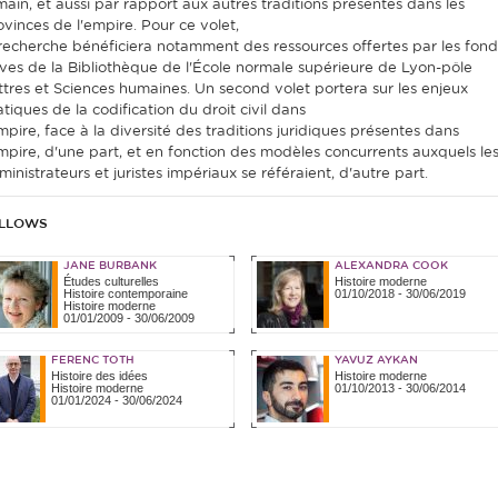
main, et aussi par rapport aux autres traditions présentes dans les
ovinces de l'empire. Pour ce volet,
 recherche bénéficiera notamment des ressources offertes par les fond
aves de la Bibliothèque de l'École normale supérieure de Lyon-pôle
ttres et Sciences humaines. Un second volet portera sur les enjeux
tiques de la codification du droit civil dans
empire, face à la diversité des traditions juridiques présentes dans
empire, d'une part, et en fonction des modèles concurrents auxquels le
inistrateurs et juristes impériaux se référaient, d'autre part.
LLOWS
JANE BURBANK
ALEXANDRA COOK
Études culturelles
Histoire moderne
Histoire contemporaine
01/10/2018
-
30/06/2019
Histoire moderne
01/01/2009
-
30/06/2009
FERENC TOTH
YAVUZ AYKAN
Histoire des idées
Histoire moderne
Histoire moderne
01/10/2013
-
30/06/2014
01/01/2024
-
30/06/2024