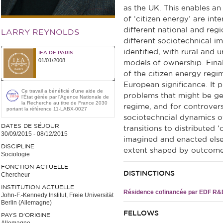
as the UK. This enables a
of ‘citizen energy’ are int
different national and reg
LARRY REYNOLDS
different sociotechnical i
identified, with rural and 
IEA DE PARIS
01/01/2008
models of ownership. Fina
of the citizen energy regi
European significance. It 
Ce travail a bénéficié d'une aide de
problems that might be ge
l’État gérée par l'Agence Nationale de
la Recherche au titre de France 2030
regime, and for controvers
portant la référence 11-LABX-0027
sociotechncial dynamics 
DATES DE SÉJOUR
transitions to distributed 
30/09/2015
-
08/12/2015
imagined and enacted else
DISCIPLINE
extent shaped by outcome
Sociologie
FONCTION ACTUELLE
DISTINCTIONS
Chercheur
INSTITUTION ACTUELLE
Résidence cofinancée par EDF R&
John-F.-Kennedy Institut, Freie Universität
Berlin (Allemagne)
FELLOWS
PAYS D'ORIGINE