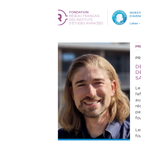
PR
PR
D
D
S
Le
l’
aux
ré
peu
fo
Le
fo