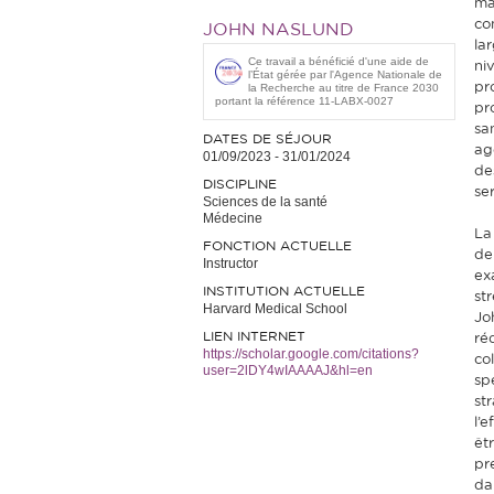
ma
co
JOHN NASLUND
la
Ce travail a bénéficié d'une aide de
ni
l’État gérée par l'Agence Nationale de
pr
la Recherche au titre de France 2030
portant la référence 11-LABX-0027
pr
sa
DATES DE SÉJOUR
ag
01/09/2023
-
31/01/2024
de
DISCIPLINE
se
Sciences de la santé
Médecine
La
FONCTION ACTUELLE
de
Instructor
ex
INSTITUTION ACTUELLE
st
Harvard Medical School
Jo
LIEN INTERNET
ré
https://scholar.google.com/citations?
co
user=2lDY4wIAAAAJ&hl=en
sp
st
l’
êt
pr
da