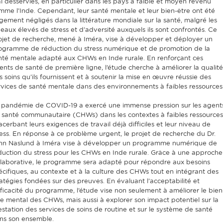
l desservies, en particulier dans les pays à faible et moyen revenu
mme l’Inde. Cependant, leur santé mentale et leur bien-être ont été
rgement négligés dans la littérature mondiale sur la santé, malgré les
veaux élevés de stress et d’adversité auxquels ils sont confrontés. Ce
ojet de recherche, mené à Iméra, vise à développer et déployer un
ogramme de réduction du stress numérique et de promotion de la
nté mentale adapté aux CHWs en Inde rurale. En renforçant ces
ents de santé de première ligne, l’étude cherche à améliorer la qualité
s soins qu’ils fournissent et à soutenir la mise en œuvre réussie des
rvices de santé mentale dans des environnements à faibles ressources
 pandémie de COVID-19 a exercé une immense pression sur les agent
 santé communautaire (CHWs) dans les contextes à faibles ressources
acerbant leurs exigences de travail déjà difficiles et leur niveau de
ress. En réponse à ce problème urgent, le projet de recherche du Dr.
hn Naslund à Iméra vise à développer un programme numérique de
duction du stress pour les CHWs en Inde rurale. Grâce à une approche
llaborative, le programme sera adapté pour répondre aux besoins
écifiques, au contexte et à la culture des CHWs tout en intégrant des
ratégies fondées sur des preuves. En évaluant l’acceptabilité et
efficacité du programme, l’étude vise non seulement à améliorer le bien
re mental des CHWs, mais aussi à explorer son impact potentiel sur la
estation des services de soins de routine et sur le système de santé
ns son ensemble.