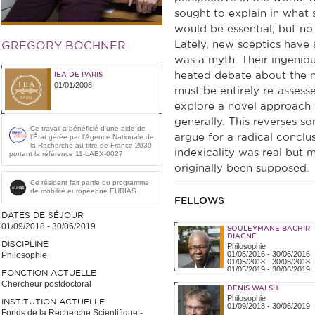
sought to explain in what 
would be essential; but n
Lately, new sceptics have a
GREGORY BOCHNER
was a myth. Their ingenio
heated debate about the n
IEA DE PARIS
01/01/2008
must be entirely re-assesse
explore a novel approach t
generally. This reverses so
Ce travail a bénéficié d'une aide de
argue for a radical conclu
l’État gérée par l'Agence Nationale de
la Recherche au titre de France 2030
indexicality was real but
portant la référence 11-LABX-0027
originally been supposed.
Ce résident fait partie du programme
de mobilité européenne EURIAS
FELLOWS
DATES DE SÉJOUR
01/09/2018
-
30/06/2019
SOULEYMANE BACHIR
DIAGNE
DISCIPLINE
Philosophie
01/05/2016
-
30/06/2016
Philosophie
01/05/2018
-
30/06/2018
01/05/2019
-
30/06/2019
FONCTION ACTUELLE
Chercheur postdoctoral
DENIS WALSH
Philosophie
INSTITUTION ACTUELLE
01/09/2018
-
30/06/2019
Fonds de la Recherche Scientifique -