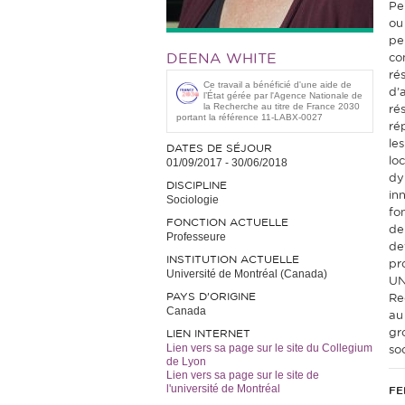
Pe
ou
pe
DEENA WHITE
co
ré
Ce travail a bénéficié d'une aide de
d’a
l’État gérée par l'Agence Nationale de
la Recherche au titre de France 2030
ré
portant la référence 11-LABX-0027
ré
le
DATES DE SÉJOUR
lo
01/09/2017
-
30/06/2018
dy
DISCIPLINE
in
Sociologie
fo
FONCTION ACTUELLE
de
Professeure
de
INSTITUTION ACTUELLE
pr
Université de Montréal (Canada)
UN
PAYS D'ORIGINE
Re
Canada
au
gr
LIEN INTERNET
Lien vers sa page sur le site du Collegium
soc
de Lyon
Lien vers sa page sur le site de
l'université de Montréal
FE