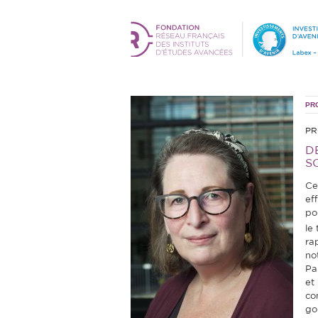
PR
PR
D
S
Ce
eff
po
le
ra
no
Par
et 
co
go