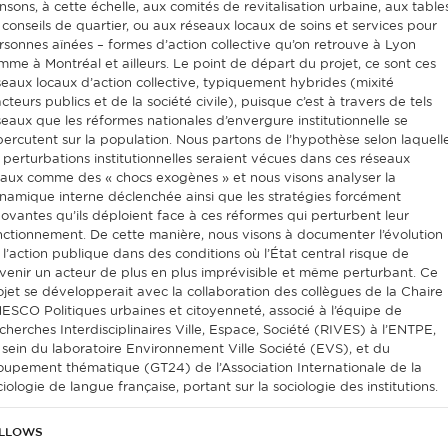
nsons, à cette échelle, aux comités de revitalisation urbaine, aux table
 conseils de quartier, ou aux réseaux locaux de soins et services pour
rsonnes aînées – formes d’action collective qu’on retrouve à Lyon
mme à Montréal et ailleurs. Le point de départ du projet, ce sont ces
seaux locaux d’action collective, typiquement hybrides (mixité
cteurs publics et de la société civile), puisque c’est à travers de tels
seaux que les réformes nationales d’envergure institutionnelle se
percutent sur la population. Nous partons de l’hypothèse selon laquell
s perturbations institutionnelles seraient vécues dans ces réseaux
caux comme des « chocs exogènes » et nous visons analyser la
namique interne déclenchée ainsi que les stratégies forcément
novantes qu’ils déploient face à ces réformes qui perturbent leur
nctionnement. De cette manière, nous visons à documenter l’évolution
 l’action publique dans des conditions où l’État central risque de
venir un acteur de plus en plus imprévisible et même perturbant. Ce
ojet se développerait avec la collaboration des collègues de la Chaire
ESCO Politiques urbaines et citoyenneté, associé à l’équipe de
cherches Interdisciplinaires Ville, Espace, Société (RIVES) à l’ENTPE,
 sein du laboratoire Environnement Ville Société (EVS), et du
oupement thématique (GT24) de l’Association Internationale de la
iologie de langue française, portant sur la sociologie des institutions.
LLOWS