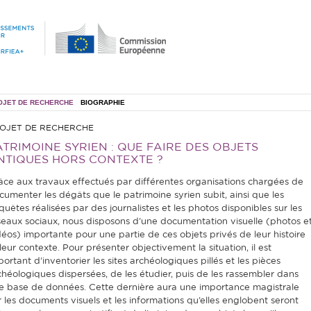
OJET DE RECHERCHE
BIOGRAPHIE
OJET DE RECHERCHE
ATRIMOINE SYRIEN : QUE FAIRE DES OBJETS
NTIQUES HORS CONTEXTE ?
âce aux travaux effectués par différentes organisations chargées de
cumenter les dégâts que le patrimoine syrien subit, ainsi que les
quêtes réalisées par des journalistes et les photos disponibles sur les
seaux sociaux, nous disposons d’une documentation visuelle (photos e
déos) importante pour une partie de ces objets privés de leur histoire
leur contexte. Pour présenter objectivement la situation, il est
portant d’inventorier les sites archéologiques pillés et les pièces
chéologiques dispersées, de les étudier, puis de les rassembler dans
e base de données. Cette dernière aura une importance magistrale
r les documents visuels et les informations qu’elles englobent seront