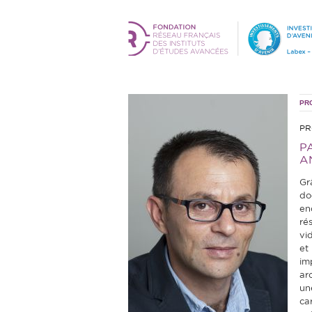
PR
PR
P
A
Gr
do
en
ré
vi
et 
im
ar
un
ca