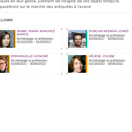
ques en leur genre, justifiant de l’origine de ces objets lorsqu’ils
paraîtront sur le marché des antiquités à l’avenir.
LLOWS
ISABEL MARIA SANCHEZ
DUNCAN KEENAN-JONES
RAMOS
Archéologie et préhistoire
Archéologie et préhistoire
01/09/2017
-
30/06/2018
01/10/2016
-
31/03/2017
EMMANUELLE HONORÉ
HÉLÈNE JOUSSE
Archéologie et préhistoire
Archéologie et préhistoire
01/09/2021
-
30/06/2022
01/10/2010
-
30/06/2011