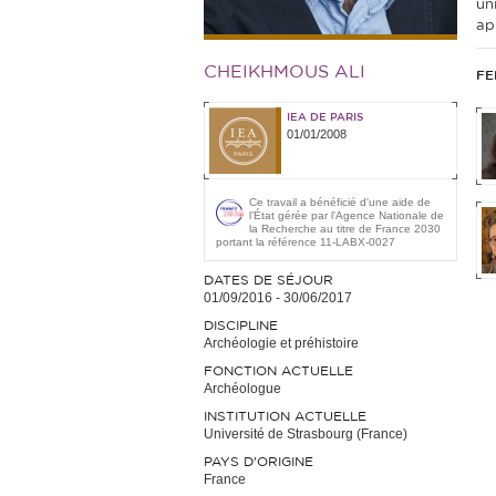
uni
ap
CHEIKHMOUS ALI
FE
IEA DE PARIS
01/01/2008
Ce travail a bénéficié d'une aide de
l’État gérée par l'Agence Nationale de
la Recherche au titre de France 2030
portant la référence 11-LABX-0027
DATES DE SÉJOUR
01/09/2016
-
30/06/2017
DISCIPLINE
Archéologie et préhistoire
FONCTION ACTUELLE
Archéologue
INSTITUTION ACTUELLE
Université de Strasbourg (France)
PAYS D'ORIGINE
France