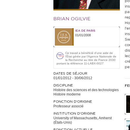
po
in
pa
re
BRIAN OGILVIE
Ho
l'
IEA DE PARIS
in
01/01/2008
Sw
co
dis
Ce travail a bénéficié d'une aide de
le
l’État gérée par l'Agence Nationale de
la Recherche au titre de France 2030
cr
portant la référence 11-LABX-0027
pe
DATES DE SÉJOUR
01/01/2012
-
30/06/2012
DISCIPLINE
FE
Histoire des sciences et des technologies
Histoire moderne
FONCTION D’ORIGINE
Professeur associé
INSTITUTION D’ORIGINE
University of Massachusetts, Amherst
(États-Unis)
FONCTION ACTUELLE