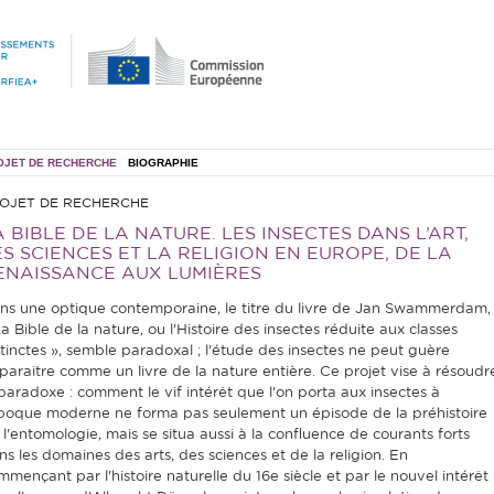
OJET DE RECHERCHE
BIOGRAPHIE
OJET DE RECHERCHE
A BIBLE DE LA NATURE. LES INSECTES DANS L’ART,
ES SCIENCES ET LA RELIGION EN EUROPE, DE LA
ENAISSANCE AUX LUMIÈRES
ns une optique contemporaine, le titre du livre de Jan Swammerdam,
a Bible de la nature, ou l'Histoire des insectes réduite aux classes
stinctes », semble paradoxal ; l'étude des insectes ne peut guère
paraître comme un livre de la nature entière. Ce projet vise à résoudr
 paradoxe : comment le vif intérêt que l'on porta aux insectes à
époque moderne ne forma pas seulement un épisode de la préhistoire
 l'entomologie, mais se situa aussi à la confluence de courants forts
ns les domaines des arts, des sciences et de la religion. En
mmençant par l'histoire naturelle du 16e siècle et par le nouvel intérêt