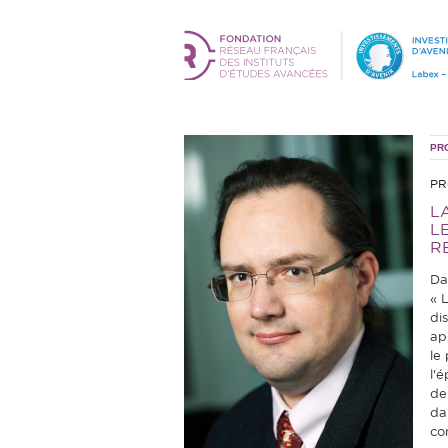
PR
PR
L
L
R
Da
« L
di
ap
le
l'
de
da
co