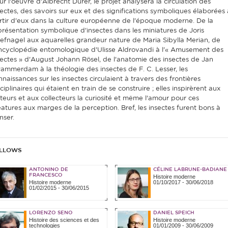
ur l'oeuvre d'Albrecht Dürer, le projet analysera la circulation des
sectes, des savoirs sur eux et des significations symboliques élaborées 
rtir d'eux dans la culture européenne de l'époque moderne. De la
présentation symbolique d'insectes dans les miniatures de Joris
efnagel aux aquarelles grandeur nature de Maria Sibylla Merian, de
encyclopédie entomologique d'Ulisse Aldrovandi à l'« Amusement des
sectes » d'August Johann Rösel, de l'anatomie des insectes de Jan
ammerdam à la théologie des insectes de F. C. Lesser, les
nnaissances sur les insectes circulaient à travers des frontières
ciplinaires qui étaient en train de se construire ; elles inspirèrent aux
cteurs et aux collecteurs la curiosité et même l'amour pour ces
éatures aux marges de la perception. Bref, les insectes furent bons à
nser.
LLOWS
ANTONINO DE
CÉLINE LABRUNE-BADIANE
FRANCESCO
Histoire moderne
Histoire moderne
01/10/2017
-
30/06/2018
01/02/2015
-
30/06/2015
LORENZO SENO
DANIEL SPEICH
Histoire des sciences et des
Histoire moderne
technologies
01/01/2009
-
30/06/2009