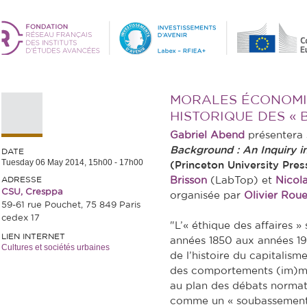
MORALES ÉCONOMIQ
HISTORIQUE DES « 
Gabriel Abend
présentera s
Background : An Inquiry in
DATE
Tuesday 06 May 2014,
15h00
-
17h00
(Princeton University Pres
ADRESSE
Brisson
(LabTop) et
Nicol
CSU, Cresppa
organisée par
Olivier Roue
59-61 rue Pouchet, 75 849 Paris
cedex 17
"L’« éthique des affaires »
LIEN INTERNET
années 1850 aux années 193
Cultures et sociétés urbaines
de l’histoire du capitalism
des comportements (im)mo
au plan des débats normat
comme un « soubassement 