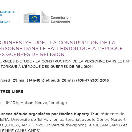
OURNEES D'ETUDE - LA CONSTRUCTION DE LA
ERSONNE DANS LE FAIT HISTORIQUE À L’ÉPOQUE
ES GUERRES DE RELIGION
URNEES D'ETUDE - LA CONSTRUCTION DE LA PERSONNE DANS LE FAIT
STORIQUE À L’ÉPOQUE DES GUERRES DE RELIGION
rcredi 25 mai (14h-18h) et jeudi 26 mai (10h-17h30) 2016
TREE LIBRE
eu : IMéRA, Maison-Neuve, 1er étage
urnées détude organisées par Nadine Kuperty-Tsur
, résidente de
IMéRA, Université de Tel-Aviv, en partenariat avec le Centre Norbert-
ias (EHESS, AMU, CNRS, Université d'Avignon), le CIELAM (AMU) et
LEMME (AMU, CNRS)