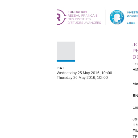
J
P
D
JO
DATE
HI
Wednesday 25 May 2016, 10h00
-
Thursday 26 May 2016, 10h00
Me
EN
Li
Jo
l'
El
TE