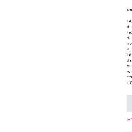
Do
Le
de
in
de
po
pu
in
da
pe
re
co
(d
IMé