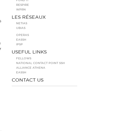
FUND IT
RESPIRE
WPRN
LES RÉSEAUX
s
NETIAS
UBIAS
OPERAS
EASSH
u
IPSP
r
USEFUL LINKS
FELLOWS
NATIONAL CONTACT POINT SSH
ALLIANCE ATHENA
EASSH
CONTACT US