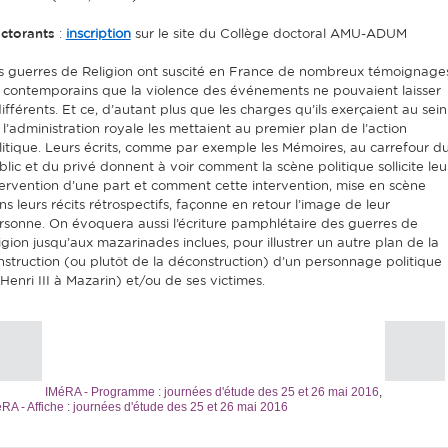
ctorants
:
inscription
sur le site du Collège doctoral AMU-ADUM
s guerres de Religion ont suscité en France de nombreux témoignage
 contemporains que la violence des événements ne pouvaient laisser
différents. Et ce, d’autant plus que les charges qu’ils exerçaient au sein
 l’administration royale les mettaient au premier plan de l’action
litique. Leurs écrits, comme par exemple les Mémoires, au carrefour d
blic et du privé donnent à voir comment la scène politique sollicite leu
tervention d’une part et comment cette intervention, mise en scène
ns leurs récits rétrospectifs, façonne en retour l’image de leur
rsonne. On évoquera aussi l’écriture pamphlétaire des guerres de
ligion jusqu’aux mazarinades inclues, pour illustrer un autre plan de la
nstruction (ou plutôt de la déconstruction) d’un personnage politique
’Henri III à Mazarin) et/ou de ses victimes.
IMéRA - Programme : journées d'étude des 25 et 26 mai 2016
,
RA - Affiche : journées d'étude des 25 et 26 mai 2016