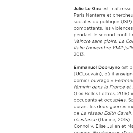
Julie Le Gac
est maîtresse 
Paris Nanterre et chercheus
sociales du politique (ISP)
combattants, les violences,
pendant le second conflit
Vaincre sans gloire. Le Co
Italie (novembre 1942-juill
2013.
Emmanuel Debruyne
est p
(UCLouvain), où il enseign
dernier ouvrage
« Femmes
féminin dans la France et 
(Les Belles Lettres, 2018) 
occupants et occupées. Spé
durant les deux guerres mo
de
Le réseau Edith Cavel
résistance
(Racine, 2015). 
Connolly, Elise Julien et M
ennemi. Expériences d’occu