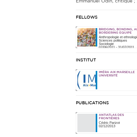
Emmanuel Odin, critique ;
FELLOWS
BRIDGING, BONDING, 
BORDERING EQUIPE
Anthropologie et ethnologi
Sciences politiques
Sociologie
07/06/2011
-
31/07/2011
INSTITUT
IMÉRA AIX-MARSEILLE
UNIVERSITÉ
PUBLICATIONS
ANTIATLAS DES
FRONTIÈRES
Cédric Parizot
02/12/2013