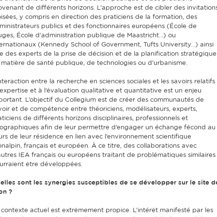
ovenant de différents horizons. L’approche est de cibler des invitation
oisées, y compris en direction des praticiens de la formation, des
ministrateurs publics et des fonctionnaires européens (École de
uges, École d’administration publique de Maastricht…) ou
ternationaux (Kennedy School of Government, Tufts University…) ainsi
e des experts de la prise de décision et de la planification stratégique
 matière de santé publique, de technologies ou d’urbanisme.
nteraction entre la recherche en sciences sociales et les savoirs relatifs
’expertise et à l’évaluation qualitative et quantitative est un enjeu
portant. L’objectif du Collegium est de créer des communautés de
voir et de compétence entre théoriciens, modélisateurs, experts,
ticiens de différents horizons disciplinaires, professionnels et
ographiques afin de leur permettre d’engager un échange fécond au
urs de leur résidence en lien avec l’environnement scientifique
ônalpin, français et européen. À ce titre, des collaborations avec
autres IEA français ou européens traitant de problématiques similaires
urraient être développées.
elles sont les synergies susceptibles de se développer sur le site d
on ?
 contexte actuel est extrêmement propice. L’intérêt manifesté par les