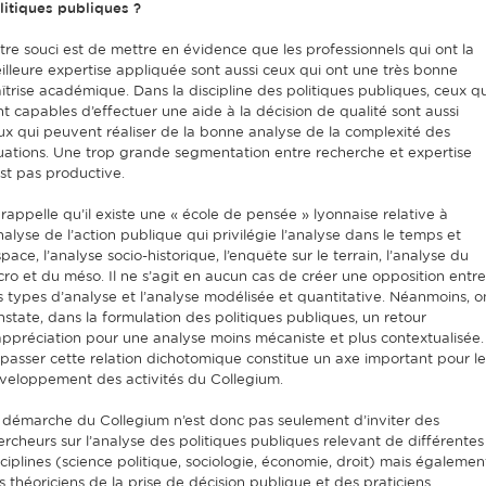
litiques publiques ?
tre souci est de mettre en évidence que les professionnels qui ont la
illeure expertise appliquée sont aussi ceux qui ont une très bonne
îtrise académique. Dans la discipline des politiques publiques, ceux qu
nt capables d’effectuer une aide à la décision de qualité sont aussi
ux qui peuvent réaliser de la bonne analyse de la complexité des
tuations. Une trop grande segmentation entre recherche et expertise
est pas productive.
 rappelle qu’il existe une « école de pensée » lyonnaise relative à
analyse de l’action publique qui privilégie l’analyse dans le temps et
space, l’analyse socio-historique, l’enquête sur le terrain, l’analyse du
cro et du méso. Il ne s’agit en aucun cas de créer une opposition entre
s types d’analyse et l’analyse modélisée et quantitative. Néanmoins, o
nstate, dans la formulation des politiques publiques, un retour
appréciation pour une analyse moins mécaniste et plus contextualisée.
passer cette relation dichotomique constitue un axe important pour le
veloppement des activités du Collegium.
 démarche du Collegium n’est donc pas seulement d’inviter des
ercheurs sur l’analyse des politiques publiques relevant de différentes
sciplines (science politique, sociologie, économie, droit) mais égalemen
s théoriciens de la prise de décision publique et des praticiens