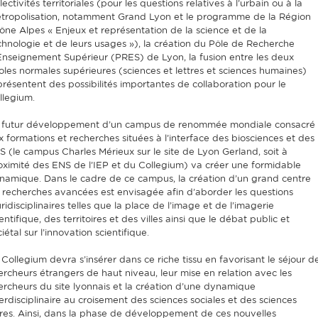
lectivités territoriales (pour les questions relatives à l’urbain ou à la
tropolisation, notamment Grand Lyon et le programme de la Région
ône Alpes « Enjeux et représentation de la science et de la
chnologie et de leurs usages »), la création du Pôle de Recherche
Enseignement Supérieur (PRES) de Lyon, la fusion entre les deux
oles normales supérieures (sciences et lettres et sciences humaines)
présentent des possibilités importantes de collaboration pour le
llegium.
 futur développement d’un campus de renommée mondiale consacré
x formations et recherches situées à l’interface des biosciences et des
S (le campus Charles Mérieux sur le site de Lyon Gerland, soit à
oximité des ENS de l’IEP et du Collegium) va créer une formidable
namique. Dans le cadre de ce campus, la création d’un grand centre
 recherches avancées est envisagée afin d’aborder les questions
ridisciplinaires telles que la place de l’image et de l’imagerie
entifique, des territoires et des villes ainsi que le débat public et
iétal sur l’innovation scientifique.
 Collegium devra s’insérer dans ce riche tissu en favorisant le séjour d
ercheurs étrangers de haut niveau, leur mise en relation avec les
ercheurs du site lyonnais et la création d’une dynamique
terdisciplinaire au croisement des sciences sociales et des sciences
res. Ainsi, dans la phase de développement de ces nouvelles