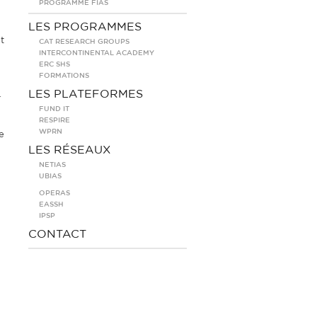
PROGRAMME FIAS
LES PROGRAMMES
t
CAT RESEARCH GROUPS
INTERCONTINENTAL ACADEMY
ERC SHS
FORMATIONS
LES PLATEFORMES
.
FUND IT
RESPIRE
WPRN
e
LES RÉSEAUX
NETIAS
UBIAS
OPERAS
EASSH
IPSP
n
CONTACT