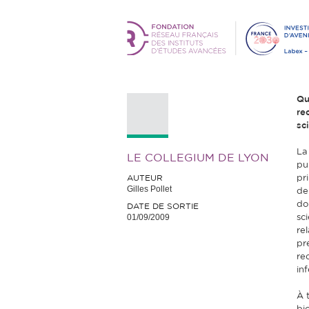
Qu
re
sc
La
LE COLLEGIUM DE LYON
pu
AUTEUR
pri
Gilles Pollet
de
do
DATE DE SORTIE
01/09/2009
sc
re
pr
re
in
À 