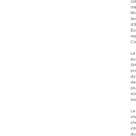
col
mé
Rh
te
d’
Éc
re
Co
Le
au
SH
pr
dy
de
plu
sci
soc
Le
ch
ch
in
du