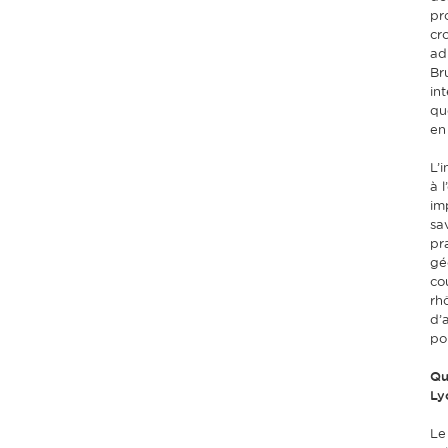
pr
cr
ad
Br
in
qu
en
L’i
à l
im
sa
pra
gé
co
rh
d’
po
Qu
Ly
Le