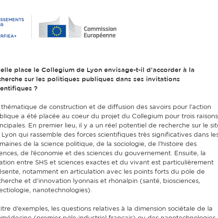
elle place le Collegium de Lyon envisage-t-il d’accorder à la
cherche sur les politiques publiques dans ses invitations
ientifiques ?
 thématique de construction et de diffusion des savoirs pour l’action
blique a été placée au coeur du projet du Collegium pour trois raisons
ncipales. En premier lieu, il y a un réel potentiel de recherche sur le sit
 Lyon qui rassemble des forces scientifiques très significatives dans le
maines de la science politique, de la sociologie, de l’histoire des
iences, de l’économie et des sciences du gouvernement. Ensuite, la
lation entre SHS et sciences exactes et du vivant est particulièrement
ésente, notamment en articulation avec les points forts du pôle de
cherche et d’innovation lyonnais et rhônalpin (santé, biosciences,
fectiologie, nanotechnologies).
titre d’exemples, les questions relatives à la dimension sociétale de la