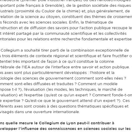
omédecine (premier pôle industriel français) ou des nanotechnologies
mportant pôle français à Grenoble), de la gestion sociétale des risques
dustriels (proximité du Couloir de la chimie) et, plus généralement, de
 relation de la science au citoyen, constituent des thèmes de croisemen
ès féconds avec les sciences sociales. Enfin, la thématique de
nstruction et de diffusion des savoirs pour l’action publique recoupe le
rt intérêt partagé par la communauté scientifique et les collectivités
rritoriales pour les relations entre recherche fondamentale et expertise
 Collegium a souhaité tirer parti de la combinaison exceptionnelle de
 trois éléments de contexte régional et scientifique et faire fructifier c
tentiel très important de façon à ce qu’il constitue la colonne
rtébrale de l’IEA autour de l’interface entre savoir et action publique.
is axes sont plus particulièrement développés : l’histoire et la
ciologie des sciences de gouvernement (comment sont-elles nées ?
mment sont-elles diffusées et traduites ? Comment un modèle
mpose t-il ?), l’évaluation (les modes, les techniques, le marché de
évaluation) et l’expertise (qu’est ce qu’un expert ? Comment fonde-t-o
e expertise ? Qu’est-ce que le gouvernant attend d’un expert ?). Ces
fférents axes sont croisés à des questions thématiques spécifiques et
visagés dans une ouverture internationale.
ns quelle mesure le Collegium de Lyon peut-il contribuer à
velopper l’influence des connaissances en sciences sociales sur les