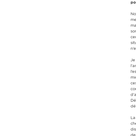
po
No
me
ma
so
ce
si
n’
Je
l’
l’e
mi
ce
co
d’
Dé
dé
La
ch
di
de