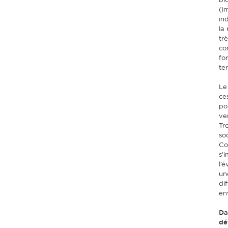
bi
(i
in
la
tr
co
fo
te
Le
ces
po
ve
Tro
so
Co
s’i
l’
un
di
en
Da
dé