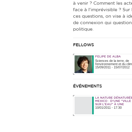
à venir ? Comment les acte
face à l'imprévisible ? Su
ces questions, on vise à ide
de connexion qui questionn
politique.
FELLOWS
FELIPE DE ALBA
Sciences de la terre, de
l’environnement et du clim
15/09/2011
-
15/07/2012
ÉVÉNEMENTS
LA NATURE DÉNATURÉ
MEXICO : D'UNE "VILLE
SUR L'EAU" À UNE
10/01/2011 - 17:30
MÉTROPOLE EN VOIE
D'ASSÈCHEMENT.