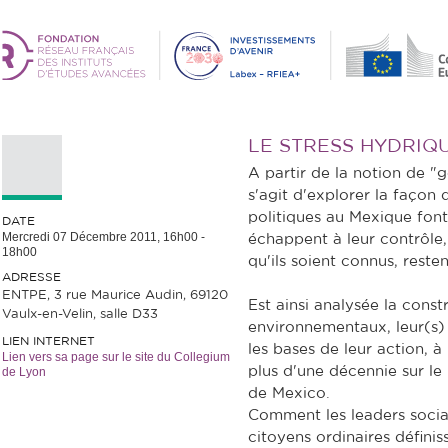
LE STRESS HYDRIQ
A partir de la notion de "g
s'agit d'explorer la façon 
politiques au Mexique fon
DATE
Mercredi 07 Décembre 2011,
16h00
-
échappent à leur contrôle, 
18h00
qu'ils soient connus, resten
ADRESSE
ENTPE, 3 rue Maurice Audin, 69120
Est ainsi analysée la cons
Vaulx-en-Velin, salle D33
environnementaux, leur(s) d
LIEN INTERNET
les bases de leur action, à
Lien vers sa page sur le site du Collegium
plus d'une décennie sur le
de Lyon
de Mexico.
Comment les leaders sociau
citoyens ordinaires définis